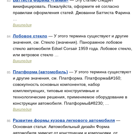
Баттиста Фарина «Пинин»
— Эту статью следует
83
викифицировать. Пожалуйста, оформите её согласно
правилам оформления статей. Джованни Баттиста Фарина
…
Википедия
Лобовое стекло
— У этого термина существуют и другие
84
значения, см. Стекло (значения). Панорамное лобовое
стекло автомобиля Edsel Corsair 1959 года. Лобовое стекло,
или ветровое стекло …
Википедия
Платформа (автомобиль)
— У этого термина существуют
85
и другие значения, см. Платформа. Платформа&#160;
совокупность основных компонентов, набор
комплектующих, типовые конструктивные и
технологические решения, применяемое оборудование в
конструкции автомобиля. Платформы&#8230; …
Википедия
Развитие формы кузова легкового автомобиля
—
86
Основная статья: Автомобильный дизайн Форма
автомобиля зависит от конструкции и компоновки, от