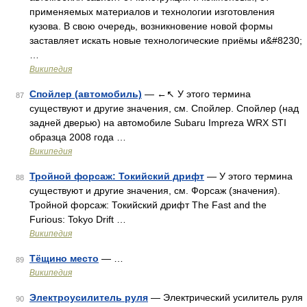
применяемых материалов и технологии изготовления
кузова. В свою очередь, возникновение новой формы
заставляет искать новые технологические приёмы и&#8230;
…
Википедия
Спойлер (автомобиль)
— ←↖ У этого термина
87
существуют и другие значения, см. Спойлер. Спойлер (над
задней дверью) на автомобиле Subaru Impreza WRX STI
образца 2008 года …
Википедия
Тройной форсаж: Токийский дрифт
— У этого термина
88
существуют и другие значения, см. Форсаж (значения).
Тройной форсаж: Токийский дрифт The Fast and the
Furious: Tokyo Drift …
Википедия
Тёщино место
— …
89
Википедия
Электроусилитель руля
— Электрический усилитель руля
90