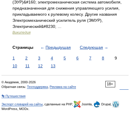
(ЭУР)&#160; электромеханическая система автомобиля,
предназначенная для снижения управляющего усилия,
прикладываемого к рулевому колесу. Другие названия
Электромеханический усилитель руля (ЭМУР),
Электрический&#8230; …
Википедия
Страницы
←
Предыдущая
Следующая
→
1
2
3
4
5
6
7
8
9
10
11
12
13
© Академик, 2000-2026
18+
Обратная связь:
Техподдержка
,
Реклама на сайте
👣 Путешествия
Экспорт словарей на сайты
, сделанные на PHP,
Joomla,
Drupal,
WordPress, MODx.